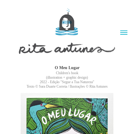
O Meu Lugar
Children's book
(illustration + graphic design)
2022 - Edição "Segue a Tua Natureza"
Texto © Sara Duarte Correia / Ilustrações © Rita Antunes