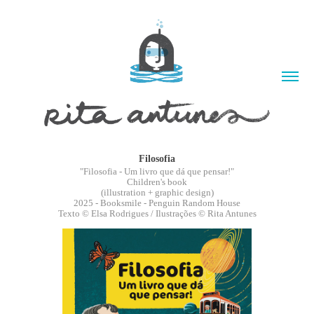
Filosofia
"Filosofia - Um livro que dá que pensar!"
Children's book
(illustration + graphic design)
2025 - Booksmile - Penguin Random House
Texto © Elsa Rodrigues / Ilustrações © Rita Antunes