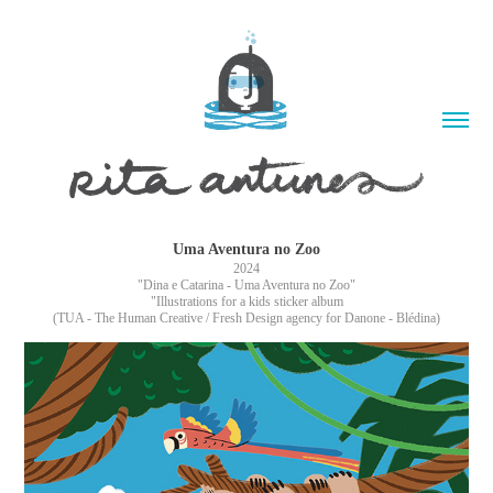
Uma Aventura no Zoo
2024
"Dina e Catarina - Uma Aventura no Zoo"
"Illustrations for a kids sticker album
(TUA - The Human Creative / Fresh Design agency for Danone - Blédina)